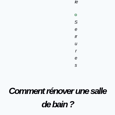
ie
S
e
rr
u
r
e
s
Comment rénover une salle
de bain ?