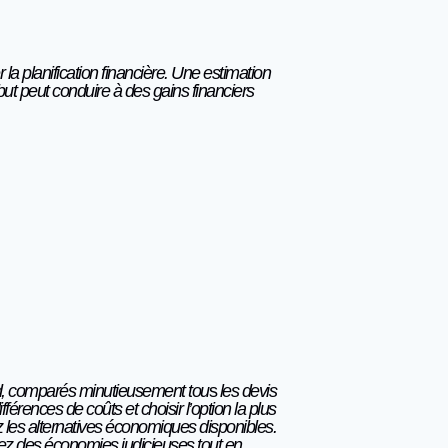
 la planification financière. Une estimation
but peut conduire à des gains financiers
ord, comparés minutieusement
tou
s
les devis
férences de coûts et choisir l’option la plus
 les alternatives économiques disponibles.
ez des économies judicieuses tout en